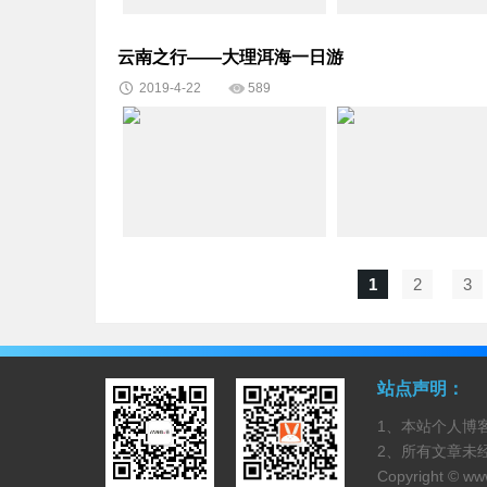
云南之行——大理洱海一日游
2019-4-22
589
1
2
3
站点声明：
1、本站个人博
2、所有文章未
Copyright ©
ww