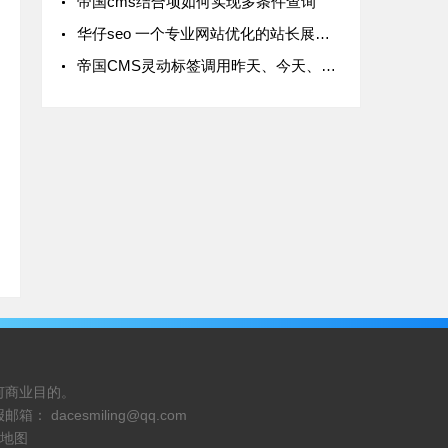
帝国cms结合项如何实现多条件查询
华仔seo 一个专业网站优化的站长展示技能的平台
帝国CMS灵动标签调用昨天、今天、某天及以前以后等特定时间发布的文章
何商业目的。
报邮箱：
dacesmiling@qq.com
地图