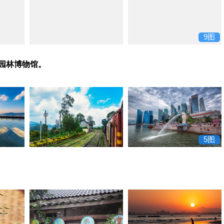
9图
园林博物馆。
5图