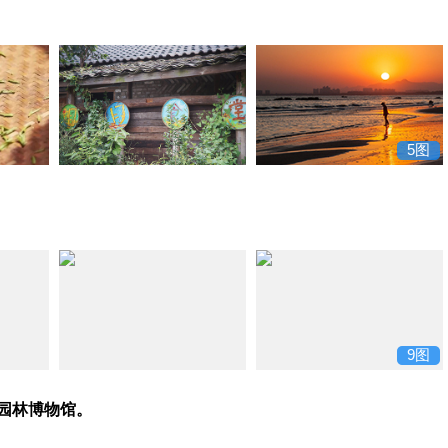
5图
9图
园林博物馆。