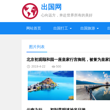
出国网
心向远方，奔赴世界所有的美好
网站首页
出国打工
出国旅游
图片列表
北京初观颐和园一座皇家行宫御苑，被誉为皇家
2019-4-22
500
云南之行——初到昆明滇池半日游