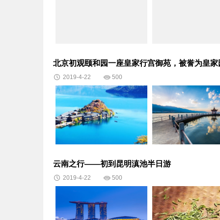
北京初观颐和园一座皇家行宫御苑，被誉为皇家
2019-4-22
500
云南之行——初到昆明滇池半日游
2019-4-22
500