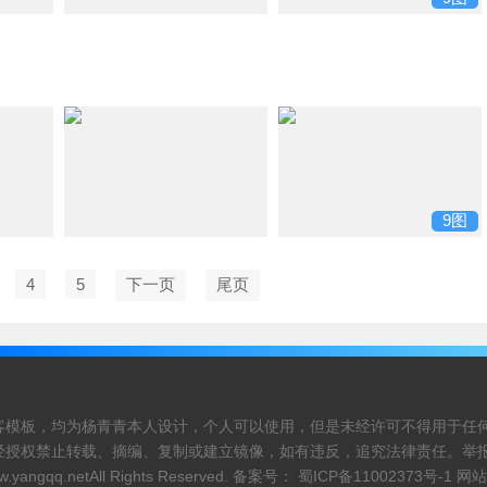
9图
4
5
下一页
尾页
客模板，均为杨青青本人设计，个人可以使用，但是未经许可不得用于任
经授权禁止转载、摘编、复制或建立镜像，如有违反，追究法律责任。举
w.yangqq.net
All Rights Reserved. 备案号：
蜀ICP备11002373号-1
网站